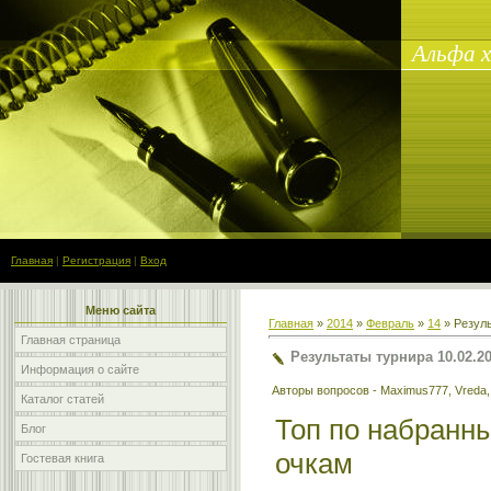
Альфа ха
Главная
|
Регистрация
|
Вход
Меню сайта
Главная
»
2014
»
Февраль
»
14
» Резуль
Главная страница
Результаты турнира 10.02.2
Информация о сайте
Авторы вопросов - Maximus777, Vreda, 
Каталог статей
Топ по набранн
Блог
очкам
Гостевая книга