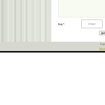
Код *:
Cop
Бесп