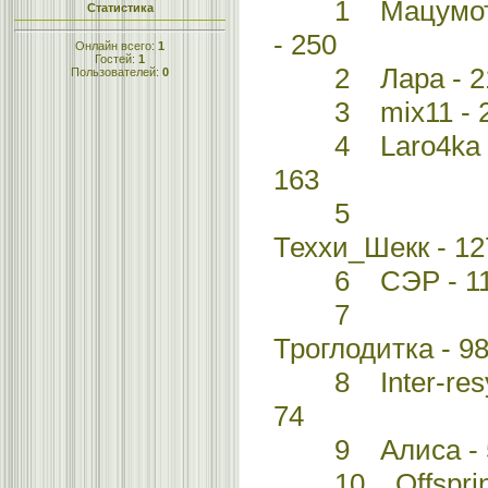
1 Мацумо
Статистика
- 250
Онлайн всего:
1
Гостей:
1
2 Лара - 2
Пользователей:
0
3 mix11 - 2
4 Laro4ka 
163
5
Теххи_Шекк - 12
6 СЭР - 11
7
Троглодитка - 9
8 Inter-resy
74
9 Алиса - 
10 Offsprin