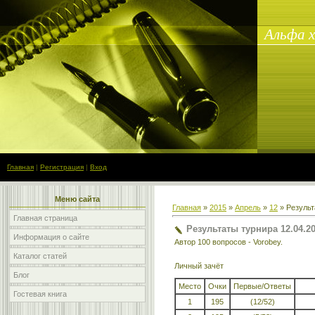
Альфа ха
Главная
|
Регистрация
|
Вход
Меню сайта
Главная
»
2015
»
Апрель
»
12
» Результ
Главная страница
Результаты турнира 12.04.2
Информация о сайте
Автор 100 вопросов - Vorobey.
Каталог статей
Личный зачёт
Блог
Место
Очки
Первые/Ответы
Гостевая книга
1
195
(12/52)