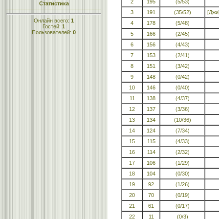
2
195
(5/53)
Статистика
3
191
(35/52)
[Джи
Онлайн всего:
1
4
178
(5/48)
Гостей:
1
Пользователей:
0
5
166
(2/45)
6
156
(4/43)
7
153
(2/41)
8
151
(3/42)
9
148
(0/42)
10
146
(0/40)
11
138
(4/37)
12
137
(3/36)
13
134
(10/36)
14
124
(7/34)
15
115
(4/33)
16
114
(2/32)
17
106
(1/29)
18
104
(0/30)
19
92
(1/26)
20
70
(0/19)
21
61
(0/17)
22
11
(0/3)