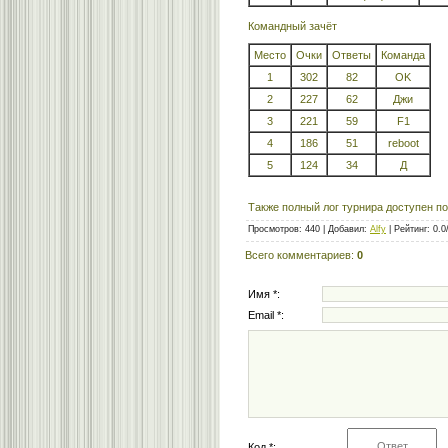
Командный зачёт
Место
Очки
Ответы
Команда
1
302
82
OK
2
227
62
Джи
3
221
59
F1
4
186
51
reboot
5
124
34
Д
Также полный лог турнира доступен по
Просмотров
:
440
|
Добавил
:
Alfy
|
Рейтинг
:
0.0
Всего комментариев
:
0
Имя *:
Email *:
Код *: