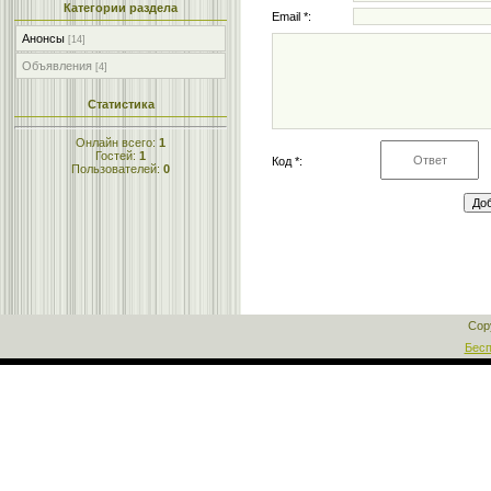
Категории раздела
Email *:
Анонсы
[14]
Объявления
[4]
Статистика
Онлайн всего:
1
Гостей:
1
Код *:
Пользователей:
0
Cop
Бесп