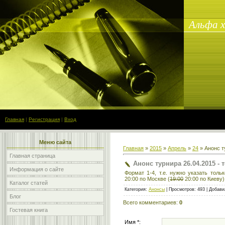
Альфа ха
Главная
|
Регистрация
|
Вход
Меню сайта
Главная
»
2015
»
Апрель
»
24
» Анонс т
Главная страница
Анонс турнира 26.04.2015 - 
Информация о сайте
Формат 1-4, т.е. нужно указать толь
20:00 по Москве (
19:00
20:00 по Киеву
Каталог статей
Категория
:
Анонсы
|
Просмотров
:
493
|
Добави
Блог
Всего комментариев
:
0
Гостевая книга
Имя *: